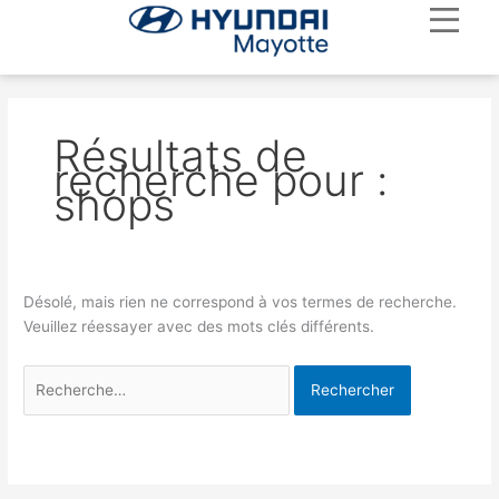
Aller
Rechercher :
au
contenu
Nous
Nou
Prendre r
Nou
Résultats de
recherche pour :
shops
Désolé, mais rien ne correspond à vos termes de recherche.
Veuillez réessayer avec des mots clés différents.