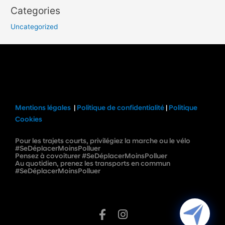
Categories
Uncategorized
Mentions légales
|
Politique de confidentialité
|
Politique
Cookies
Pour les trajets courts, privilégiez la marche ou le vélo
#SeDéplacerMoinsPolluer
Pensez à covoiturer #SeDéplacerMoinsPolluer
Au quotidien, prenez les transports en commun
#SeDéplacerMoinsPolluer
I
n
s