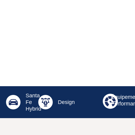
Santa
Équipeme
Fe
Design
Performa
Hybrid